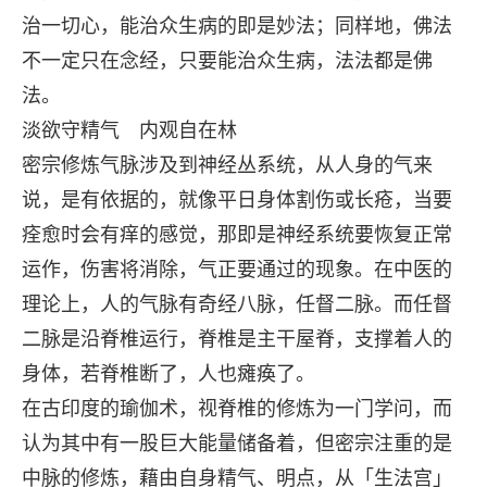
治一切心，能治众生病的即是妙法；同样地，佛法
不一定只在念经，只要能治众生病，法法都是佛
法。
淡欲守精气 内观自在林
密宗修炼气脉涉及到神经丛系统，从人身的气来
说，是有依据的，就像平日身体割伤或长疮，当要
痊愈时会有痒的感觉，那即是神经系统要恢复正常
运作，伤害将消除，气正要通过的现象。在中医的
理论上，人的气脉有奇经八脉，任督二脉。而任督
二脉是沿脊椎运行，脊椎是主干屋脊，支撑着人的
身体，若脊椎断了，人也瘫痪了。
在古印度的瑜伽术，视脊椎的修炼为一门学问，而
认为其中有一股巨大能量储备着，但密宗注重的是
中脉的修炼，藉由自身精气、明点，从「生法宫」