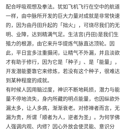
配合呼吸观想及拳法。犹如飞机飞行在空中的航道
一样，由中脉所开发的巨大力量对成就是非常快速
的，因为由丹田升起的「拙火」，可烧尽我们的无
明、业障，达到精满气足。生法宫(丹田)是我们生
殖力的根源，由它来升华提炼气脉直达顶轮。因
此，平日宜多注重摄闭，让精气不外漏，并且淡欲
才有助于修行，因为它是「种子」、是「能量」，
开发潜能要靠它来修炼，若没有这个种子，很难达
到某种程度的成就。
有时候人因用脑过度，神识不断地耗损，潜力与能
量不停地流失，身内所藏的明点能量，也因纵欲外
漏太多，让人多病，渐渐衰老。对修禅者而言，无
漏为贵，所谓「顺者为人，逆者为圣」。为何学佛
人强调内观、内修？因心外放会使灵能、意识分