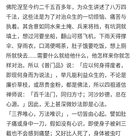
佛陀涅至今约二千五百多年，为众生讲述了八万四
千法，这些法是为了对治众生的一切烦恼、痛苦与
执着。其含意如同水来土掩、兵来将挡，有坑洞就
填土，想过河要坐船，翻山可搭飞机，下雨天得撑
伞、穿雨衣，口渴便喝茶，肚子饿要吃饭，想上厕
所就快去……需要什么就给他什么，他怎样来你就怎
样对治。所以《普门品》说：「应以何身得度者，
即现何身而为说法」，举凡能利益众生的，不论是
廉价草枝，或昂贵金粉，都是佛法，所以四祖道信
禅师说：「百千法门，同归方寸；河沙妙德，总在
心源。」因此，无上甚深微妙法即是心法。
「三界唯心，万法唯识」，一切皆由心起。譬如肚
子痛或身中一刀，假如没有心识，即使身子被剁三
截也不会感到痛楚；又好比人死了，身体被虫叮