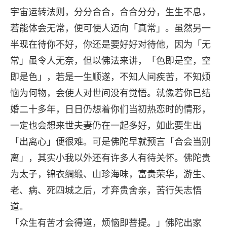
宇宙运转法则，分分合合，合合分分，生生不息，
若能体会无常，便可使人迈向「真常」。虽然另一
半现在待你不好，你还是要好好对待他，因为「无
常」虽令人无奈，但以佛法来讲，「色即是空，空
即是色」，若是一生顺遂，不知人间疾苦，不知烦
恼为何物，会使人对世间没有觉悟。就像若你已结
婚二十多年，日日仍想着你们当初热恋时的情形，
一定也会想来世夫妻仍在一起多好，如此要生出
「出离心」便很难。可是佛陀早就预言「合会当别
离」，其实小我以外还有许多人有待关怀。佛陀贵
为太子，锦衣绸缎、山珍海味，富贵荣华，游生、
老、病、死四城之后，才弃贵舍亲，苦行矢志悟
道。
「众生有苦才会得道，烦恼即菩提。」佛陀出家