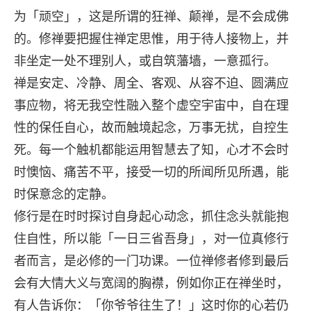
为「顽空」，这是所谓的狂禅、颠禅，是不会成佛
的。修禅要把握住禅定思惟，用于待人接物上，并
非坐定一处不理别人，或自筑藩墙，一意孤行。
禅是安定、冷静、周全、客观、从容不迫、圆满应
事应物，将无我空性融入整个虚空宇宙中，自在理
性的保任自心，故而触境起念，万事无扰，自控生
死。每一个触机都能运用智慧去了知，心才不会时
时懊恼、痛苦不平，接受一切的所闻所见所遇，能
时保意念的定静。
修行是在时时探讨自身起心动念，抓住念头就能抱
住自性，所以能「一日三省吾身」，对一位真修行
者而言，是必修的一门功课。一位禅修者修到最后
会有大情大义与宽阔的胸襟，例如你正在禅坐时，
有人告诉你：「你爷爷往生了！」这时你的心若仍