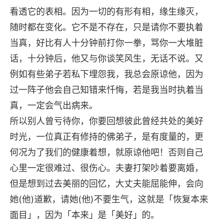
看透它的表相。因为一切的有形有相，缘生缘灭，
随时都在变化。它不是不存在，只是请你不要执着
当真，好比有人十分钟前打你一拳，骂你一大堆脏
话，十分钟后，他又与你谈笑风生，无话不说。又
例如有些弟子若私下埋怨我，我总会原谅他，因为
过一阵子他会自己知错来忏悔，若是我当时执着当
真，一定会气出病来。
所以别人曾亏待你，你要回想彼此曾经共处的美好
时光，一位真正有修持的佛弟子，是有度量的，更
何况为了我们的健康着想，就原谅他吧！否则自己
心里一定很难过、很伤心。夫妻打架吵着要离婚，
但是想到过去美丽的回忆，大丈夫能屈能伸，会向
她(他)道歉，请她(他)不要生气，这就是「恢复本来
面目」，因为「本来」是「美好」的。