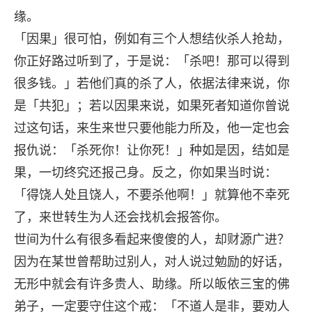
缘。
「因果」很可怕，例如有三个人想结伙杀人抢劫，
你正好路过听到了，于是说：「杀吧！那可以得到
很多钱。」若他们真的杀了人，依据法律来说，你
是「共犯」；若以因果来说，如果死者知道你曾说
过这句话，来生来世只要他能力所及，他一定也会
报仇说：「杀死你！让你死！」种如是因，结如是
果，一切终究还报己身。反之，你如果当时说：
「得饶人处且饶人，不要杀他啊！」就算他不幸死
了，来世转生为人还会找机会报答你。
世间为什么有很多看起来傻傻的人，却财源广进？
因为在某世曾帮助过别人，对人说过勉励的好话，
无形中就会有许多贵人、助缘。所以皈依三宝的佛
弟子，一定要守住这个戒：「不道人是非，要劝人