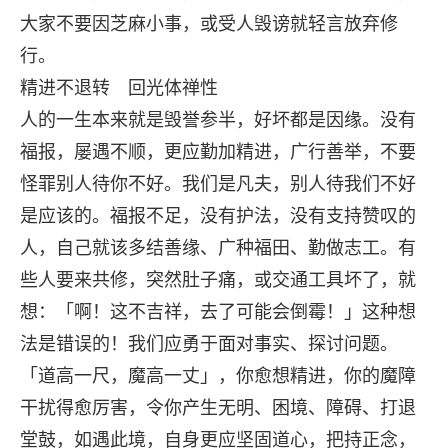
大家不要因芝麻小事，或受人毁谤就轻言放弃修
行。
精进不退转 回光体禅性
人的一生本来就是毁誉参半，好坏都是因缘。没有
福报，屡遇不顺，更应勤加精进，广行善举，不要
怪罪别人待你不好。我们是凡夫，别人待我们不好
是应该的。福报不足，没有护法，没有支持赞叹的
人，自己就该多结善缘、广种福田、勤做志工。有
些人要来共修，突然肚子痛，或交通工具坏了，就
想：「啊！这不吉祥，去了可能会倒霉！」这种想
法是错误的！我们应勇于面对事实、探讨问题。
「道高一尺，魔高一丈」，你愈想精进，你的魔障
干扰得愈厉害，令你产生无明、困境、障碍、打退
堂鼓，如遇此境，自身更应坚固道心，把持正念，