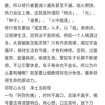
散，所以修行者要减少漏失甚至不漏。拙火燃烧，
热力会往上推，这就是所谓的「明点」、「光」、
「种子」、「道果」、「火中栽莲」。
修行首先要由「戒定慧」入手，以「戒」来修持，
过规律生活，否则法不易修成。例如一个人喝酒过
多，头昏脑胀怎能灵修？只有作息规律，顺应宇宙
循环，保持生活有节度，才有利禅修。否则，过度
疲劳，能量耗损，疾病生焉。譬如车子长期不断使
用，不让引擎休息，车子寿命也不会长。所以为什
么要有睡眠？就是要让细胞得到充分休息，重新获
得生命的原动力。
弥陀心头住 净土当前现
一句「阿弥陀佛」，时时不离口，念珠不离手，佛
号要念得清楚明白，用心想，口念耳听，放下万