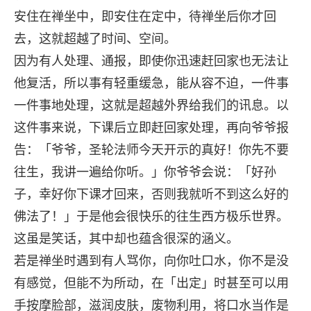
安住在禅坐中，即安住在定中，待禅坐后你才回
去，这就超越了时间、空间。
因为有人处理、通报，即使你迅速赶回家也无法让
他复活，所以事有轻重缓急，能从容不迫，一件事
一件事地处理，这就是超越外界给我们的讯息。以
这件事来说，下课后立即赶回家处理，再向爷爷报
告：「爷爷，圣轮法师今天开示的真好！你先不要
往生，我讲一遍给你听。」你爷爷会说：「好孙
子，幸好你下课才回来，否则我就听不到这么好的
佛法了！」于是他会很快乐的往生西方极乐世界。
这虽是笑话，其中却也蕴含很深的涵义。
若是禅坐时遇到有人骂你，向你吐口水，你不是没
有感觉，但能不为所动，在「出定」时甚至可以用
手按摩脸部，滋润皮肤，废物利用，将口水当作是