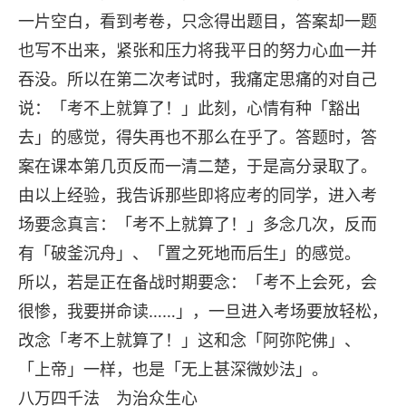
一片空白，看到考卷，只念得出题目，答案却一题
也写不出来，紧张和压力将我平日的努力心血一并
吞没。所以在第二次考试时，我痛定思痛的对自己
说：「考不上就算了！」此刻，心情有种「豁出
去」的感觉，得失再也不那么在乎了。答题时，答
案在课本第几页反而一清二楚，于是高分录取了。
由以上经验，我告诉那些即将应考的同学，进入考
场要念真言：「考不上就算了！」多念几次，反而
有「破釜沉舟」、「置之死地而后生」的感觉。
所以，若是正在备战时期要念：「考不上会死，会
很惨，我要拼命读……」，一旦进入考场要放轻松，
改念「考不上就算了！」这和念「阿弥陀佛」、
「上帝」一样，也是「无上甚深微妙法」。
八万四千法 为治众生心