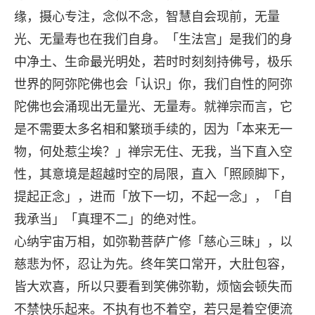
缘，摄心专注，念似不念，智慧自会现前，无量
光、无量寿也在我们自身。「生法宫」是我们的身
中净土、生命最光明处，若时时刻刻持佛号，极乐
世界的阿弥陀佛也会「认识」你，我们自性的阿弥
陀佛也会涌现出无量光、无量寿。就禅宗而言，它
是不需要太多名相和繁琐手续的，因为「本来无一
物，何处惹尘埃？」禅宗无住、无我，当下直入空
性，其意境是超越时空的局限，直入「照顾脚下，
提起正念」，进而「放下一切，不起一念」，「自
我承当」「真理不二」的绝对性。
心纳宇宙万相，如弥勒菩萨广修「慈心三昧」，以
慈悲为怀，忍让为先。终年笑口常开，大肚包容，
皆大欢喜，所以只要看到笑佛弥勒，烦恼会顿失而
不禁快乐起来。不执有也不着空，若只是着空便流