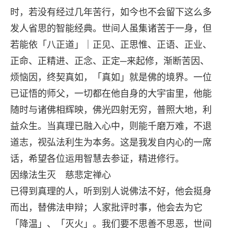
时，若没有经过几年苦行，如今也不会留下这么多
发人省思的智能经典。世间人虽集诸苦于一身，但
若能依「八正道」｜正见、正思惟、正语、正业、
正命、正精进、正念、正定─来起修，渐断苦因、
烦恼因，终契真如，「真如」就是佛的境界。一位
已证悟的师父，一切都在他自身的大宇宙里，他能
随时与诸佛相辉映，佛光四射无穷，普照大地，利
益众生。当真理已融入心中，则能千磨万难，不退
道志，视弘法利生为本务。这是我发自内心的一席
话，希望各位运用智慧去参证，精进修行。
因缘法生灭 慈悲定禅心
已得到真理的人，听到别人说佛法不好，他会挺身
而出，替佛法申辩；人家批评时事，他会去为它
「降温」、「灭火」。我们要不思善不思恶，世间