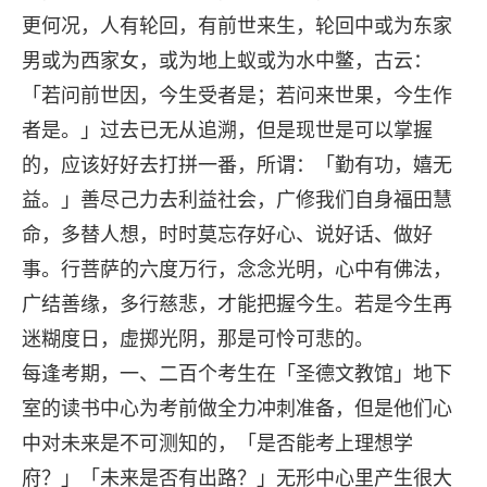
更何况，人有轮回，有前世来生，轮回中或为东家
男或为西家女，或为地上蚁或为水中鳖，古云：
「若问前世因，今生受者是；若问来世果，今生作
者是。」过去已无从追溯，但是现世是可以掌握
的，应该好好去打拼一番，所谓：「勤有功，嬉无
益。」善尽己力去利益社会，广修我们自身福田慧
命，多替人想，时时莫忘存好心、说好话、做好
事。行菩萨的六度万行，念念光明，心中有佛法，
广结善缘，多行慈悲，才能把握今生。若是今生再
迷糊度日，虚掷光阴，那是可怜可悲的。
每逢考期，一、二百个考生在「圣德文教馆」地下
室的读书中心为考前做全力冲刺准备，但是他们心
中对未来是不可测知的，「是否能考上理想学
府？」「未来是否有出路？」无形中心里产生很大