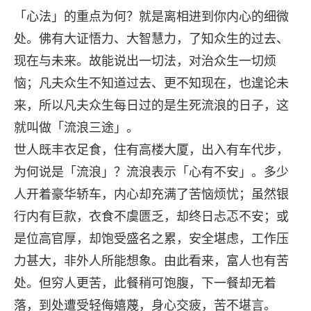
「心法」的重点为何？就是离相进到你内心的细微
处。佛有大证悟力、大智慧力，了知众生的过去、
现在与未来。故能说出一切法，对治众生一切烦
恼；凡夫众生不知道过去、更不知现在，也遑论未
来，所以凡夫众生每日过的是生死流浪的日子，这
就叫做「流浪三途」。
世人既丰衣足食，住有高楼大厦，出入有车代步，
为何说是「流浪」？流浪表示「心有不安」。多少
人开着豪华轿车，内心却充满了苦恼烦忧；虽然银
行内有巨款，衣食不虞匮乏，却终日忐忑不安；或
是位高官厚，却饱受盛名之累，安全堪虑，工作压
力甚大，非外人所能想象。由此看来，富人也有苦
处。但穷人更苦，此餐稍可饱腹，下一餐却无着
落，到处遭受轻侮嬉蔑，身心交疲，苦不堪言。