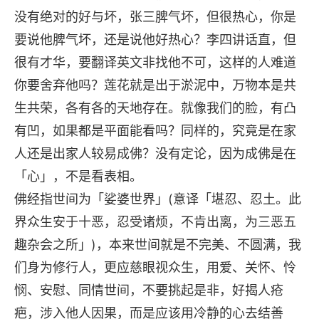
没有绝对的好与坏，张三脾气坏，但很热心，你是
要说他脾气坏，还是说他好热心？李四讲话直，但
很有才华，要翻译英文非找他不可，这样的人难道
你要舍弃他吗？莲花就是出于淤泥中，万物本是共
生共荣，各有各的天地存在。就像我们的脸，有凸
有凹，如果都是平面能看吗？同样的，究竟是在家
人还是出家人较易成佛？没有定论，因为成佛是在
「心」，不是看表相。
佛经指世间为「娑婆世界」(意译「堪忍、忍土。此
界众生安于十恶，忍受诸烦，不肯出离，为三恶五
趣杂会之所」)，本来世间就是不完美、不圆满，我
们身为修行人，更应慈眼视众生，用爱、关怀、怜
悯、安慰、同情世间，不要挑起是非，好揭人疮
疤，涉入他人因果，而是应该用冷静的心去结善