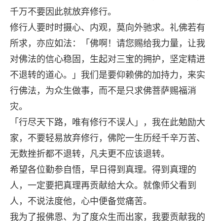
千万不要因此就放弃修行。
修行人要时时摄心、内观，莫向外驰求。礼佛若有
所求，亦应如法：「佛啊！请您赐给我力量，让我
对佛法的信心稳固，生起对三宝的拥护，坚定精进
不退转的道心。」我们是要仰赖佛的加持力，来实
行佛法，为众生做事，而不是只求佛菩萨赐福消
灾。
「行尽天下路，唯有修行不误人」，我在此勉励大
家，不要轻易放弃修行，佛陀一生历经千辛万苦、
无数挫折都不退转，凡夫更不应该退转。
希望各位勤参自悟，早日得到真理。得到真理的
人，一定要把真理再贡献给大众。就像师父看到
人，不说法度他，心中便备觉痛苦。
我为了报佛恩、为了度众生而出家，我要贡献我的