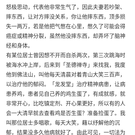
怒极思动，代表他非常生气了，因此夫妻若吵架、
摔东西，让对方摔没关系，你让他摔东西，顶多损
失一两万，若是他把气憋在心里，憋久了可能会得
癌症或精神分裂，虽然他没摔东西，却弄坏了脑神
经和身体。
有某位居士曾因想不开而自杀两次，第三次跳海时
被海水冲上岸，后来到「圣德禅寺」来找我，我度
他到佛法山，叫他每天清晨对着青山大笑三百声，
以治疗他的郁闷。「龙发堂」治疗精神病患，让病
患养鸡，患者见自己养的鸡生蛋了，有成就感，就
非常开心，比吃镇定剂、开心果更好，所以有的人
会一大清早就去查看鸡是否生蛋？准备捡蛋了。我
叫那位居士多唱歌，每天大笑，藉以纾解他的沉
郁，结果没多久他病就好了。由此可见，一切法为