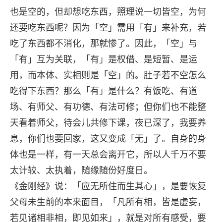
也是空的，但却想吃东西，照理说一切皆空，为何
还要吃东西呢？因为「空」需用「有」来补充，若
吃了东西都不消化，那就惨了。因此，「空」与
「有」互为关联，「有」是权借、是短暂、是运
用，而本体、实相则是「空」的。肚子若不空怎么
吃得下东西？那么「有」是什么？有饭吃、有道
场、有师父、有功德、有法可修；但你们也不能整
天看着师父，待会儿共修下课，夜已深了，我要养
息，你们也要回家，这又变成「无」了。自身的身
体也是一样，有一天总会离开它，所以人千万不要
太计较、太执着，随缘随份好度日。
《金刚经》说：「应无所住而生其心」，是要恢复
父母未生前的本来面目，「凡所有相，皆是虚妄，
若见诸相非相，即见如来」，就是对所有感受，要