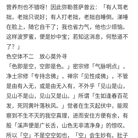
营养剂也不错呀！因此弥勒菩萨曾云：「有人骂老
拙，老拙只说好；有人打老拙，老拙自睡倒。涕唾
在脸上，随它自干了；我也省力气，他也少烦恼。
这样波罗蜜，便是妙中宝；若知这消息，何愁道不
了？」
色空体不二 放心莫外寻
「色即是空，空即是色。」密宗修「气脉明点」，
净土宗修「专持念佛」，禅宗「见性成佛」，不管
是由有入无，或是由无入有，不外乎「见山是山，
见山不是山，见山又是山。」所谓「生如逢春百花
发，死同黄叶落秋风。」觉者在生灭起伏中，能观
察到不生不灭的我空真理，进而安住方便有余，有
股「溪声便是广长舌，山色无非清净身」的惊叹。
所以「空」不是空空如也，「空」会生妙有。肚子