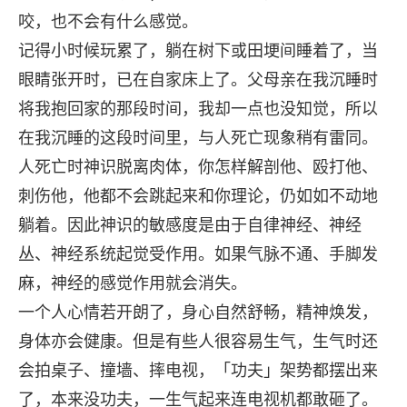
咬，也不会有什么感觉。
记得小时候玩累了，躺在树下或田埂间睡着了，当
眼睛张开时，已在自家床上了。父母亲在我沉睡时
将我抱回家的那段时间，我却一点也没知觉，所以
在我沉睡的这段时间里，与人死亡现象稍有雷同。
人死亡时神识脱离肉体，你怎样解剖他、殴打他、
刺伤他，他都不会跳起来和你理论，仍如如不动地
躺着。因此神识的敏感度是由于自律神经、神经
丛、神经系统起觉受作用。如果气脉不通、手脚发
麻，神经的感觉作用就会消失。
一个人心情若开朗了，身心自然舒畅，精神焕发，
身体亦会健康。但是有些人很容易生气，生气时还
会拍桌子、撞墙、摔电视，「功夫」架势都摆出来
了，本来没功夫，一生气起来连电视机都敢砸了。