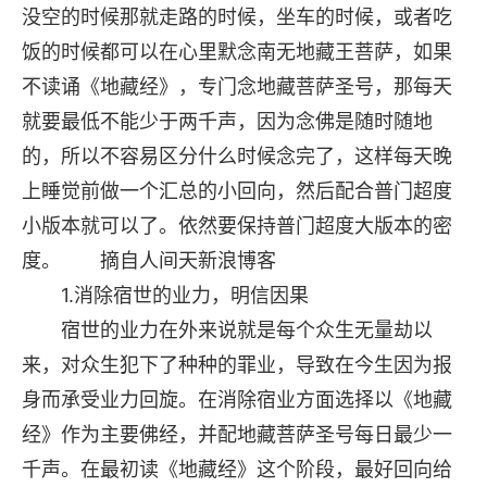
没空的时候那就走路的时候，坐车的时候，或者吃
饭的时候都可以在心里默念南无地藏王菩萨，如果
不读诵《地藏经》，专门念地藏菩萨圣号，那每天
就要最低不能少于两千声，因为念佛是随时随地
的，所以不容易区分什么时候念完了，这样每天晚
上睡觉前做一个汇总的小回向，然后配合普门超度
小版本就可以了。依然要保持普门超度大版本的密
度。 摘自人间天新浪博客
1.消除宿世的业力，明信因果
宿世的业力在外来说就是每个众生无量劫以
来，对众生犯下了种种的罪业，导致在今生因为报
身而承受业力回旋。在消除宿业方面选择以《地藏
经》作为主要佛经，并配地藏菩萨圣号每日最少一
千声。在最初读《地藏经》这个阶段，最好回向给