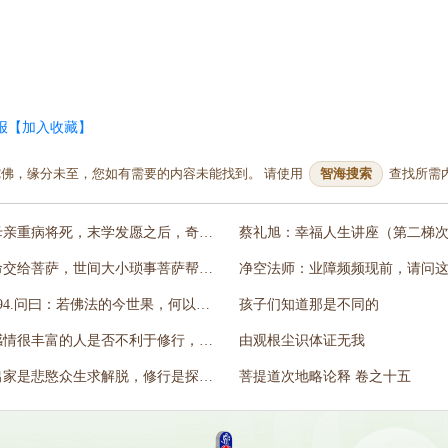
报
【加入收藏】
佛，缘分未至，您如有需要的内容未能找到。 请使用
智海搜索
查找所需
母亲重病将死，末学发愿之后，奇迹出现
命交给菩萨，世间大小琐事菩萨帮你扛
294.问曰：若佛法的今世果，何以故诸佛弟子有无所得者？
孩子们知道那是不同的
感情很丰富的人是否不利于修行，修行应该注意什么？
由观根尘识体证无我
出家是悲愍众生求解脱，修行是探索宇宙人生求真理(50～59)
菩提道次地略论释 卷之十五