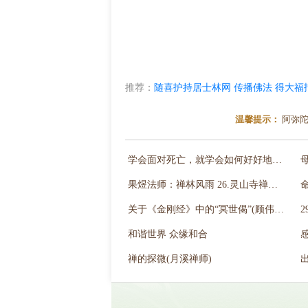
推荐：
随喜护持居士林网 传播佛法 得大福
温馨提示：
阿弥陀
学会面对死亡，就学会如何好好地活著
果煜法师：禅林风雨 26.灵山寺禅三开示
关于《金刚经》中的“冥世偈”(顾伟康)
和谐世界 众缘和合
禅的探微(月溪禅师)