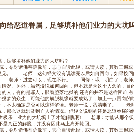
向给恶道眷属，足够填补他们业力的大坑
属，足够填补他们业力的大坑吗？
，令对诸佛菩萨像前，志心自读此经，或请人读，其数三遍或
复见。” 老师，这句经文没有说读完以后如何回向，如果按回
? 老师：过去可以，现在不行。 同修：哦，明白了，老师
情况。另外，虽然没说如何回向，但本就是为这个人念的，目
的人，有的是罪人，眼看堕落地狱的;还有的并不是这样困难;
个投梦的众生，可能他的解脱机缘就要成熟了，加上一点回向
下，不太确定是否可以这样解读。老师一说，我清晰了。 老
坑，那么这就涉及到亡人的情况。但经文说到的还是恶道眷属的
往生极乐，业力的大坑填上了才能解脱啊! 老师：才能从那
并不是真正的解脱，并没有因此马上离开轮回。
，令对诸佛菩萨像前，志心自读此经，或请人读，其数三遍或