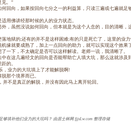
见。”
回向，如果按回向七分之一的利益算，只读三遍或七遍就足够
适用佛讲经那时候的人的业力状态。
，虽然没说如何回向，但本就是为这个人念的，目的清晰，这
地狱的;还有的并不是这样困难;有的只是死亡了，这里的业力
脱机缘就要成熟了，加上一点回向的助力，就可以实现这个效果
了一下，不太确定是否可以这样解读。老师一说，我清晰了。
在这几遍经文的回向是否能帮助亡人填大坑，那么这就涉及到
差距的。
，业力的大坑填上了才能解脱啊!
脱那个境界而已。
并不是真正的解脱，并没有因此马上离开轮回。
补他们业力的大坑吗？ 由居士林网 fjjsLw.com 整理存储