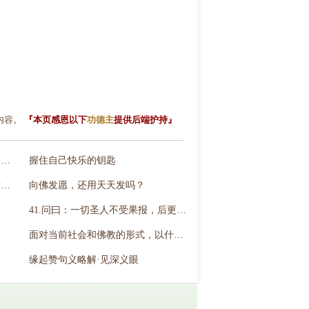
内容。
『本页感恩以下
功德主
提供后端护持』
蔡礼旭：幸福人生讲座（第二梯次）5
握住自己快乐的钥匙
净空法师：业障频频现前，请问这是表示念佛有功夫吗？
向佛发愿，还用天天发吗？
41.问曰：一切圣人不受果报，后更不生，云何言是施福最大？
面对当前社会和佛教的形式，以什么样的心态来巩固这个僧团？
缘起赞句义略解·见深义眼