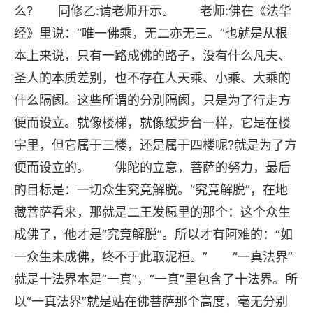
么? 同修乙:请老师开示。 老师:佛在《法华
经》里说：“唯一佛乘，无二亦无三。”也就是从根
本上来说，只有一路成佛的路子，没有什么凡夫、
圣人的本质差别，也不存在人天乘、小乘、大乘的
什么隔阂。这些所谓的分别隔阂，只是为了行走方
便而设立。就像楼梯，就像缓步台一样，它是在楼
宇里，但它属于三楼，还是属于四楼呢?就是为了方
便而设立的。 佛陀的立意，菩萨的努力，最后
的目标是：一切众生究竟解脱。“究竟解脱”，在地
藏菩萨看来，那就是二王发愿里的那个：这个众生
成佛了，他才是“究竟解脱”。所以才有阿难的：“如
一众生未成佛，终不于此取泥桓。” “一真法界”
就是十法界本是“一真”，“一真”里包含了十法界。所
以“一真法界”就是站在佛菩萨那个高度，毫无分别