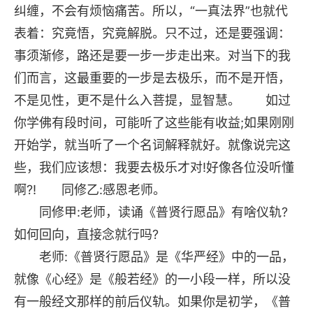
纠缠，不会有烦恼痛苦。所以，“一真法界”也就代
表着：究竟悟，究竟解脱。只不过，还是要强调：
事须渐修，路还是要一步一步走出来。对当下的我
们而言，这最重要的一步是去极乐，而不是开悟，
不是见性，更不是什么入菩提，显智慧。 如过
你学佛有段时间，可能听了这些能有收益;如果刚刚
开始学，就当听了一个名词解释就好。就像说完这
些，我们应该想：我要去极乐才对!好像各位没听懂
啊?! 同修乙:感恩老师。
同修甲:老师，读诵《普贤行愿品》有啥仪轨?
如何回向，直接念就行吗?
老师:《普贤行愿品》是《华严经》中的一品，
就像《心经》是《般若经》的一小段一样，所以没
有一般经文那样的前后仪轨。如果你是初学，《普