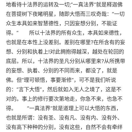
地看待十法界的运转及一切;“一真法界”就是释迦佛
在菩提树下夜睹明星，随即大悟而三叹奇哉：“一切
众生本具如来智慧德性，只因妄想分别，不能证
得。” 所以十法界的所有众生，本具如来德性，
也就是在本性上没差别。差别在哪里?在所含有的妄
想、分别和执着上!对此拥抱得越深，越处在轮回的
底层。所以，十法界的圣凡分别从哪里来?从所携带
的妄想、执着、分别的不同而来，都没了，就是
佛。但“理可顿悟，事要渐修”，可不是我们听说
的：“言下大悟”，然后就如入无人之境了，这是不
对的。事上的修行要次第地走，你急不来，也急不
得。 “一真法界”就是道理上可以大悟的东西，
也就是所谓：没有圣、没有凡、没有内、没有外、
没有高下种种的分别，没有这些，自然不会有牵绊