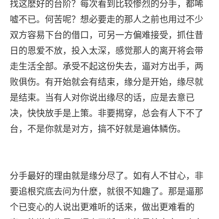
找这麽好的台阶？每次看到比较惨烈的分手，都唏
嘘不已。何苦呢？想必要走的那人之前也用过不少
双方容易下台的借口，可另一方偏难接受，抓住昔
日的恩爱不放，投入太深，感觉那人的离开将会带
走生活全部。承受不起这份失去，逼对方出手，两
败俱伤。有开始就会有结束，缘分是开始，缘尽就
是结束。当有人对你说出缘尽的话，应是去意已
决，快快放手是上策。非要揭穿，总会有人下不了
台，不是你就是对方，搞不好就是遍体鳞伤。
分手最好的理由就是缘分尽了。如有人不甘心，非
要追根究底去问为什麽，就很不知趣了。那是逼那
个已变心的人说出更难听的话来，做出更难看的