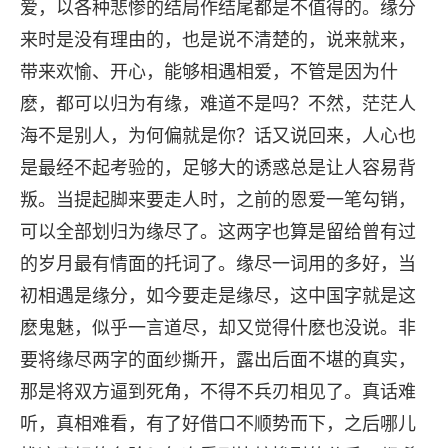
爱，以各种悲惨的结局作结尾都是不值得的。缘分
来时是没有理由的，也是说不清楚的，说来就来，
带来欢愉、开心，能够相遇相爱，不管是因为什
麽，都可以归为有缘，难道不是吗？不然，茫茫人
海不是别人，为何偏就是你？话又说回来，人心也
是最经不起考验的，足够大的诱惑总是让人容易背
叛。当提起脚来要走人时，之前的恩爱一笔勾销，
可以全部划归为缘尽了。这两字也算是留给曾有过
的岁月最有情面的托词了。缘尽一词用的多好，当
初相遇是缘分，如今要走是缘尽，这中国字就是这
麽鬼魅，似乎一言道尽，却又觉得什麽也没说。非
要将缘尽两字的面纱撕开，露出后面不堪的真实，
那是将双方逼到死角，不得不兵刃相见了。真话难
听，真相难看，有了好借口不顺势而下，之后哪儿