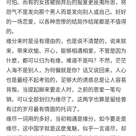
可怕。而有的女孩被抛弃后的报复更匪夷所思，将
怨气不是发向那个男人而是发向别人或自己。好好
的一场恋爱，以各种悲惨的结局作结尾都是不值得
的。
缘分来时是没有理由的，也是说不清楚的，说来就
来，带来欢愉、开心，能够相遇相爱，不管是因为
什麽，都可以归为有缘，难道不是吗？不然，茫茫
人海不是别人，为何偏就是你？话又说回来，人心
也是最经不起考验的，足够大的诱惑总是让人容易
背叛。当提起脚来要走人时，之前的恩爱一笔勾
销，可以全部划归为缘尽了。这两字也算是留给曾
有过的岁月最有情面的托词了。
缘尽一词用的多好，当初相遇是缘分，如今要走是
缘尽，这中国字就是这麽鬼魅，似乎一言道尽，却