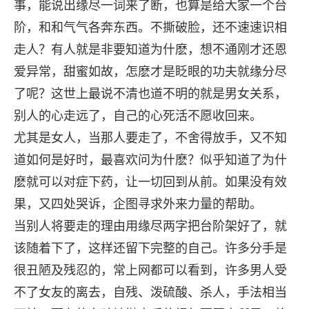
事，能说出缘尽一词来了断，也算是给大家一个台
阶，和和气气各奔东西。不撕破脸，还不速速识相
走人？有人就是非要知道为什麽，想不通刚才还恩
爱异常，甜蜜如故，怎麽才是眨眼的功夫就缘分尽
了呢？这世上最说不清也道不明的就是男女关系，
别人的心走远了，自己的心死活不愿收回来。
尤其是女人，当那人要走了，不舍得放手，又不知
道如何是好时，最喜欢问为什麽？似乎知道了为什
麽就可以对症下药，让一切回到从前。如果没有效
果，又四处哭诉，企图寻求外来力量的帮助。
当别人将要走的理由用缘尽两字把台阶架好了，就
该随着下了，这样还留下完整的自己。许多分手是
很丑陋及残忍的，常上网都可以看到，许多男人受
不了女友的离去，自残、泼硫酸、杀人，手法相当