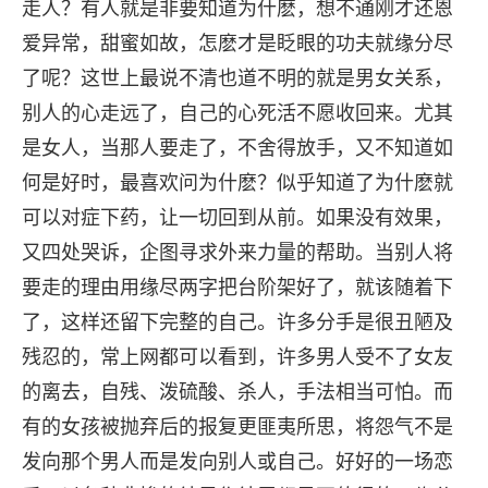
走人？有人就是非要知道为什麽，想不通刚才还恩
爱异常，甜蜜如故，怎麽才是眨眼的功夫就缘分尽
了呢？这世上最说不清也道不明的就是男女关系，
别人的心走远了，自己的心死活不愿收回来。尤其
是女人，当那人要走了，不舍得放手，又不知道如
何是好时，最喜欢问为什麽？似乎知道了为什麽就
可以对症下药，让一切回到从前。如果没有效果，
又四处哭诉，企图寻求外来力量的帮助。当别人将
要走的理由用缘尽两字把台阶架好了，就该随着下
了，这样还留下完整的自己。许多分手是很丑陋及
残忍的，常上网都可以看到，许多男人受不了女友
的离去，自残、泼硫酸、杀人，手法相当可怕。而
有的女孩被抛弃后的报复更匪夷所思，将怨气不是
发向那个男人而是发向别人或自己。好好的一场恋