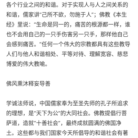
各个行业之间的和谐。对于实现人与人之间关系的
和谐，儒家讲“己所不欲，勿施于人”；佛教《本生
经》里说：“生命是同一的，痛苦的根源都一样，谁
也不会用自己的一只手伤害另一只手，那样他自己
会感到痛苦。”任何一个伟大的宗教都具有这些教导
人们与他人和谐相处、平等对待、理解宽容、慈悲
博爱的伟大教喻。
佛风熏沐释妄导善
学诚法师说，中国儒家奉为至圣先师的孔子所追求
的理想，是“天下为公”的大同社会。佛教提倡行菩
萨道，造就“十善社会”，最终成就圆满的佛国净
土。这些都与我们国家今天所倡导的和谐社会有著